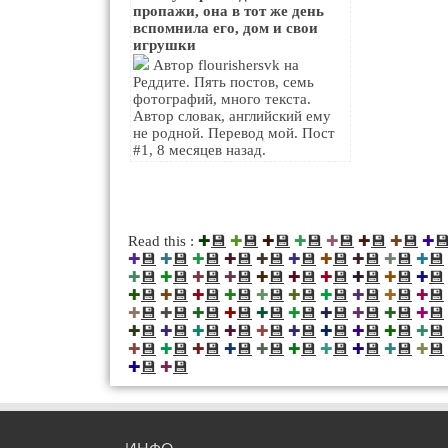
пропажи, она в тот же день
вспомнила его, дом и свои
игрушки
Автор flourishersvk на
Реддите. Пять постов, семь
фотографий, много текста.
Автор словак, английский ему
не родной. Перевод мой. Пост
#1, 8 месяцев назад.
💾
💾
💾
💾
💾
💾
💾

Read this :
✚
✚
✚
✚
✚
✚
✚
✚
💾
💾
💾
💾
💾
💾
💾
💾
💾
💾
✚
✚
✚
✚
✚
✚
✚
✚
✚
✚
💾
💾
💾
💾
💾
💾
💾
💾
💾
💾
✚
✚
✚
✚
✚
✚
✚
✚
✚
✚
💾
💾
💾
💾
💾
💾
💾
💾
💾
💾
✚
✚
✚
✚
✚
✚
✚
✚
✚
✚
💾
💾
💾
💾
💾
💾
💾
💾
💾
💾
✚
✚
✚
✚
✚
✚
✚
✚
✚
✚
💾
💾
💾
💾
💾
💾
💾
💾
💾
💾
✚
✚
✚
✚
✚
✚
✚
✚
✚
✚
💾
💾
💾
💾
💾
💾
💾
💾
💾
💾
✚
✚
✚
✚
✚
✚
✚
✚
✚
✚
💾
💾
✚
✚