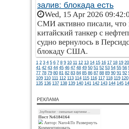
залив: блокада есть
Wed, 15 Apr 2026 09:42:
СМИ активно писали, что
китайский танкер с нефтеп
судно вернулось в Персидс
блокаду США.
1
2
3
4
5
6
7
8
9
10
11
12
13
14
15
16
17
18
19
20
41
42
43
44
45
46
47
48
49
50
51
52
53
54
55
56
77
78
79
80
81
82
83
84
85
86
87
88
89
90
91
92
109
110
111
112
113
114
115
116
117
118
119
120
135
136
137
138
139
140
141
142
143
144
145
1
РЕКЛАМА
JoyReactor - смешные картинки ...
Пост №6184164
Автор: Naro4iTo Развернуть
Комментировать