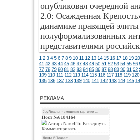
опубликовал очередной а
2.0: Осажденная Крепость
динамике правящей элиты 
полуформализованных инт
представителями российск
1
2
3
4
5
6
7
8
9
10
11
12
13
14
15
16
17
18
19
20
41
42
43
44
45
46
47
48
49
50
51
52
53
54
55
56
77
78
79
80
81
82
83
84
85
86
87
88
89
90
91
92
109
110
111
112
113
114
115
116
117
118
119
120
135
136
137
138
139
140
141
142
143
144
145
1
РЕКЛАМА
JoyReactor - смешные картинки ...
Пост №6184164
Автор: Naro4iTo Развернуть
Комментировать
Лента ЯПлакалъ...