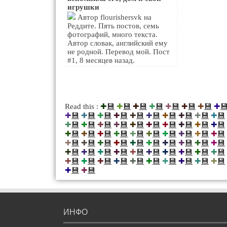
игрушки
Автор flourishersvk на
Реддите. Пять постов, семь
фотографий, много текста.
Автор словак, английский ему
не родной. Перевод мой. Пост
#1, 8 месяцев назад.
💾
💾
💾
💾
💾
💾
💾

Read this :
✚
✚
✚
✚
✚
✚
✚
✚
💾
💾
💾
💾
💾
💾
💾
💾
💾
💾
✚
✚
✚
✚
✚
✚
✚
✚
✚
✚
💾
💾
💾
💾
💾
💾
💾
💾
💾
💾
✚
✚
✚
✚
✚
✚
✚
✚
✚
✚
💾
💾
💾
💾
💾
💾
💾
💾
💾
💾
✚
✚
✚
✚
✚
✚
✚
✚
✚
✚
💾
💾
💾
💾
💾
💾
💾
💾
💾
💾
✚
✚
✚
✚
✚
✚
✚
✚
✚
✚
💾
💾
💾
💾
💾
💾
💾
💾
💾
💾
✚
✚
✚
✚
✚
✚
✚
✚
✚
✚
💾
💾
💾
💾
💾
💾
💾
💾
💾
💾
✚
✚
✚
✚
✚
✚
✚
✚
✚
✚
💾
💾
✚
✚
ИНФО