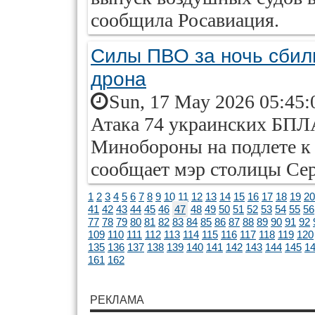
сообщила Росавиация.
Силы ПВО за ночь сбил
дрона
Sun, 17 May 2026 05:45:
Атака 74 украинских БПЛ
Минобороны на подлете к 
сообщает мэр столицы Се
1
2
3
4
5
6
7
8
9
10
11
12
13
14
15
16
17
18
19
20
41
42
43
44
45
46
47
48
49
50
51
52
53
54
55
56
77
78
79
80
81
82
83
84
85
86
87
88
89
90
91
92
109
110
111
112
113
114
115
116
117
118
119
120
135
136
137
138
139
140
141
142
143
144
145
1
161
162
РЕКЛАМА