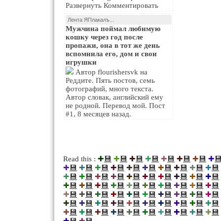
Развернуть Комментировать
Лента ЯПлакалъ...
Мужчина поймал любимую
кошку через год после
пропажи, она в тот же день
вспомнила его, дом и свои
игрушки
Автор flourishersvk на
Реддите. Пять постов, семь
фотографий, много текста.
Автор словак, английский ему
не родной. Перевод мой. Пост
#1, 8 месяцев назад.
💾
💾
💾
💾
💾
💾
💾

Read this :
✚
✚
✚
✚
✚
✚
✚
✚
💾
💾
💾
💾
💾
💾
💾
💾
💾
💾
✚
✚
✚
✚
✚
✚
✚
✚
✚
✚
💾
💾
💾
💾
💾
💾
💾
💾
💾
💾
✚
✚
✚
✚
✚
✚
✚
✚
✚
✚
💾
💾
💾
💾
💾
💾
💾
💾
💾
💾
✚
✚
✚
✚
✚
✚
✚
✚
✚
✚
💾
💾
💾
💾
💾
💾
💾
💾
💾
💾
✚
✚
✚
✚
✚
✚
✚
✚
✚
✚
💾
💾
💾
💾
💾
💾
💾
💾
💾
💾
✚
✚
✚
✚
✚
✚
✚
✚
✚
✚
💾
💾
💾
💾
💾
💾
💾
💾
💾
💾
✚
✚
✚
✚
✚
✚
✚
✚
✚
✚
💾
💾