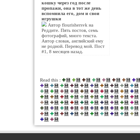
кошку через год после
пропажи, она в тот же день
вспомнила его, дом и свои
игрушки
Автор flourishersvk на
Реддите. Пять постов, семь
фотографий, много текста.
Автор словак, английский ему
не родной. Перевод мой. Пост
#1, 8 месяцев назад.
💾
💾
💾
💾
💾
💾
💾

Read this :
✚
✚
✚
✚
✚
✚
✚
✚
💾
💾
💾
💾
💾
💾
💾
💾
💾
💾
✚
✚
✚
✚
✚
✚
✚
✚
✚
✚
💾
💾
💾
💾
💾
💾
💾
💾
💾
💾
✚
✚
✚
✚
✚
✚
✚
✚
✚
✚
💾
💾
💾
💾
💾
💾
💾
💾
💾
💾
✚
✚
✚
✚
✚
✚
✚
✚
✚
✚
💾
💾
💾
💾
💾
💾
💾
💾
💾
💾
✚
✚
✚
✚
✚
✚
✚
✚
✚
✚
💾
💾
💾
💾
💾
💾
💾
💾
💾
💾
✚
✚
✚
✚
✚
✚
✚
✚
✚
✚
💾
💾
💾
💾
💾
💾
💾
💾
💾
💾
✚
✚
✚
✚
✚
✚
✚
✚
✚
✚
💾
💾
✚
✚