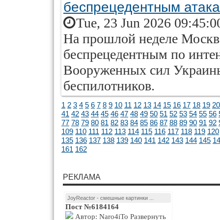
беспрецедентным атак
Tue, 23 Jun 2026 09:45:0
На прошлой неделе Москв
беспрецедентным по инте
Вооруженных сил Украин
беспилотников.
1
2
3
4
5
6
7
8
9
10
11
12
13
14
15
16
17
18
19
20
41
42
43
44
45
46
47
48
49
50
51
52
53
54
55
56
77
78
79
80
81
82
83
84
85
86
87
88
89
90
91
92
109
110
111
112
113
114
115
116
117
118
119
120
135
136
137
138
139
140
141
142
143
144
145
1
161
162
РЕКЛАМА
JoyReactor - смешные картинки ...
Пост №6184164
Автор: Naro4iTo Развернуть