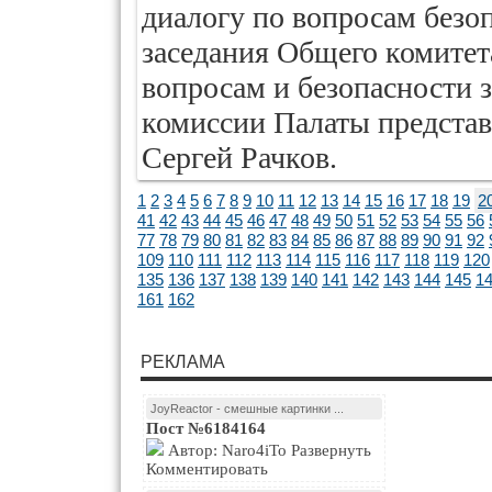
диалогу по вопросам безоп
заседания Общего комите
вопросам и безопасности 
комиссии Палаты предста
Сергей Рачков.
1
2
3
4
5
6
7
8
9
10
11
12
13
14
15
16
17
18
19
2
41
42
43
44
45
46
47
48
49
50
51
52
53
54
55
56
77
78
79
80
81
82
83
84
85
86
87
88
89
90
91
92
109
110
111
112
113
114
115
116
117
118
119
120
135
136
137
138
139
140
141
142
143
144
145
1
161
162
РЕКЛАМА
JoyReactor - смешные картинки ...
Пост №6184164
Автор: Naro4iTo Развернуть
Комментировать