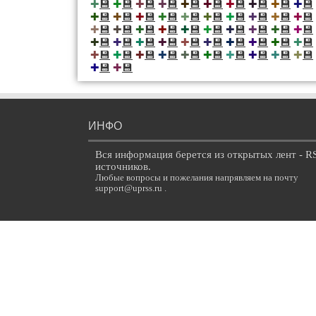
💾
💾
💾
💾
💾
💾
💾
💾
💾
💾
✚
✚
✚
✚
✚
✚
✚
✚
✚
✚
💾
💾
💾
💾
💾
💾
💾
💾
💾
💾
✚
✚
✚
✚
✚
✚
✚
✚
✚
✚
💾
💾
💾
💾
💾
💾
💾
💾
💾
💾
✚
✚
✚
✚
✚
✚
✚
✚
✚
✚
💾
💾
💾
💾
💾
💾
💾
💾
💾
💾
✚
✚
✚
✚
✚
✚
✚
✚
✚
✚
💾
💾
💾
💾
💾
💾
💾
💾
💾
💾
✚
✚
✚
✚
✚
✚
✚
✚
✚
✚
💾
💾
✚
✚
ИНФО
Вся информация берется из открытых лент - R
источников.
Любые вопросы и пожелания напрявляем на почту
support@uprss.ru .