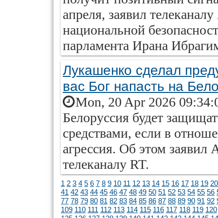
апреля, заявил телеканалу 
национальной безопаснос
парламента Ирана Ибраги
Лукашенко сделал пред
вас Бог напасть на Бел
Mon, 20 Apr 2026 09:34:
Белоруссия будет защища
средствами, если в отнош
агрессия. Об этом заявил
телеканалу RT.
1
2
3
4
5
6
7
8
9
10
11
12
13
14
15
16
17
18
19
20
41
42
43
44
45
46
47
48
49
50
51
52
53
54
55
56
77
78
79
80
81
82
83
84
85
86
87
88
89
90
91
92
109
110
111
112
113
114
115
116
117
118
119
120