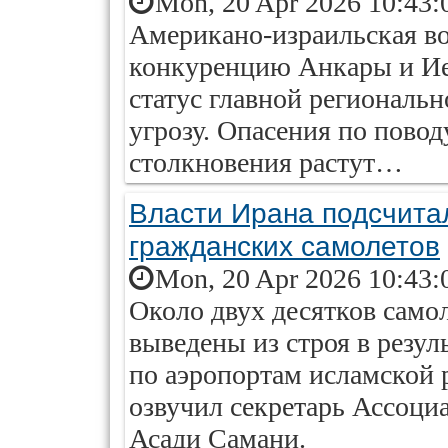
Mon, 20 Apr 2026 10:43:
Американо-израильская во
конкуренцию Анкары и Ие
статус главной региональн
угрозу. Опасения по пово
столкновения растут…
Власти Ирана подсчит
гражданских самолетов
Mon, 20 Apr 2026 10:43:
Около двух десятков само
выведены из строя в резу
по аэропортам исламской 
озвучил секретарь Ассоци
Асади Самани.