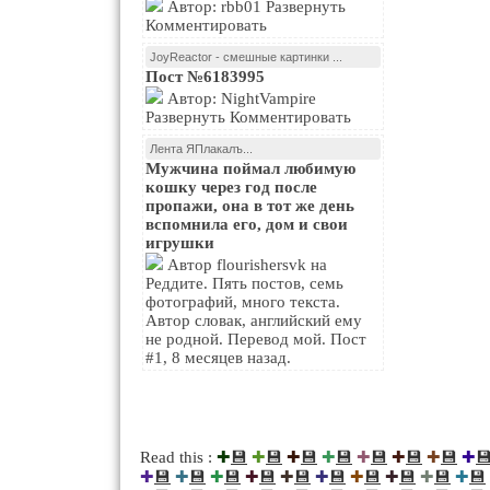
Автор: rbb01 Развернуть
Комментировать
JoyReactor - смешные картинки ...
Пост №6183995
Автор: NightVampire
Развернуть Комментировать
Лента ЯПлакалъ...
Мужчина поймал любимую
кошку через год после
пропажи, она в тот же день
вспомнила его, дом и свои
игрушки
Автор flourishersvk на
Реддите. Пять постов, семь
фотографий, много текста.
Автор словак, английский ему
не родной. Перевод мой. Пост
#1, 8 месяцев назад.
💾
💾
💾
💾
💾
💾
💾

Read this :
✚
✚
✚
✚
✚
✚
✚
✚
💾
💾
💾
💾
💾
💾
💾
💾
💾
💾
✚
✚
✚
✚
✚
✚
✚
✚
✚
✚