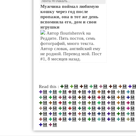
Лента ЯПлакалъ...
Мужчина поймал любимую
кошку через год после
пропажи, она в тот же день
вспомнила его, дом и свои
игрушки
Автор flourishersvk на
Реддите. Пять постов, семь
фотографий, много текста.
Автор словак, английский ему
не родной. Перевод мой. Пост
#1, 8 месяцев назад.
💾
💾
💾
💾
💾
💾
💾

Read this :
✚
✚
✚
✚
✚
✚
✚
✚
💾
💾
💾
💾
💾
💾
💾
💾
💾
💾
✚
✚
✚
✚
✚
✚
✚
✚
✚
✚
💾
💾
💾
💾
💾
💾
💾
💾
💾
💾
✚
✚
✚
✚
✚
✚
✚
✚
✚
✚
💾
💾
💾
💾
💾
💾
💾
💾
💾
💾
✚
✚
✚
✚
✚
✚
✚
✚
✚
✚
💾
💾
💾
💾
💾
💾
💾
💾
💾
💾
✚
✚
✚
✚
✚
✚
✚
✚
✚
✚
💾
💾
💾
💾
💾
💾
💾
💾
💾
💾
✚
✚
✚
✚
✚
✚
✚
✚
✚
✚
💾
💾
💾
💾
💾
💾
💾
💾
💾
💾
✚
✚
✚
✚
✚
✚
✚
✚
✚
✚
💾
💾
✚
✚