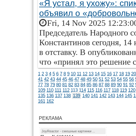
«Я устал, я ухожу»: сп
объявил о «добровольн
Fri, 14 Nov 2025 12:23:0
Председатель Народного с
Константинов сегодня, 14 
в отставку. В опубликова
что «принял это решение
1
2
3
4
5
6
7
8
9
10
11
12
13
14
15
16
17
18
19
20
41
42
43
44
45
46
47
48
49
50
51
52
53
54
55
56
77
78
79
80
81
82
83
84
85
86
87
88
89
90
91
92
109
110
111
112
113
114
115
116
117
118
119
120
135
136
137
138
139
140
141
142
143
144
145
1
161
162
РЕКЛАМА
JoyReactor - смешные картинки ...