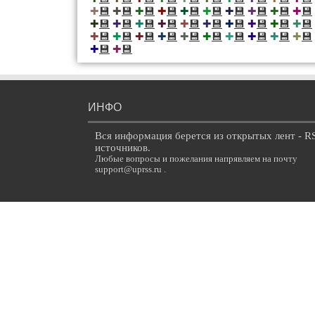
💾
💾
💾
💾
💾
💾
💾
💾
💾
💾
✚
✚
✚
✚
✚
✚
✚
✚
✚
✚
💾
💾
💾
💾
💾
💾
💾
💾
💾
💾
✚
✚
✚
✚
✚
✚
✚
✚
✚
✚
💾
💾
💾
💾
💾
💾
💾
💾
💾
💾
✚
✚
✚
✚
✚
✚
✚
✚
✚
✚
💾
💾
✚
✚
ИНФО
Вся информация берется из открытых лент - R
источников.
Любые вопросы и пожелания напрявляем на почту
support@uprss.ru .