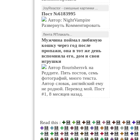
JoyReactor - смешные картинки ...
Пост №6183995
Автор: NightVampire
Развернуть Комментировать
Лента ЯПлакалъ...
Мужчина поймал любимую
кошку через год после
пропажи, она в тот же день
вспомнила его, дом и свои
игрушки
Автор flourishersvk на
Реддите. Пять постов, семь
фотографий, много текста.
Автор словак, английский ему
не родной. Перевод мой. Пост
#1, 8 месяцев назад.
💾
💾
💾
💾
💾
💾
💾

Read this :
✚
✚
✚
✚
✚
✚
✚
✚
💾
💾
💾
💾
💾
💾
💾
💾
💾
💾
✚
✚
✚
✚
✚
✚
✚
✚
✚
✚
💾
💾
💾
💾
💾
💾
💾
💾
💾
💾
✚
✚
✚
✚
✚
✚
✚
✚
✚
✚
💾
💾
💾
💾
💾
💾
💾
💾
💾
💾
✚
✚
✚
✚
✚
✚
✚
✚
✚
✚