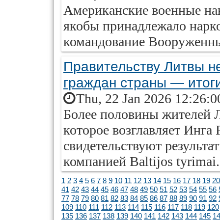
Американские военные нан
якобы принадлежало нарк
командование Вооруженн
Правительству Литвы н
граждан страны — итог
Thu, 22 Jan 2026 12:26:0
Более половины жителей Л
которое возглавляет Инга 
свидетельствуют результа
компанией Baltijos tyrimai.
1
2
3
4
5
6
7
8
9
10
11
12
13
14
15
16
17
18
19
20
41
42
43
44
45
46
47
48
49
50
51
52
53
54
55
56
77
78
79
80
81
82
83
84
85
86
87
88
89
90
91
92
109
110
111
112
113
114
115
116
117
118
119
120
135
136
137
138
139
140
141
142
143
144
145
1