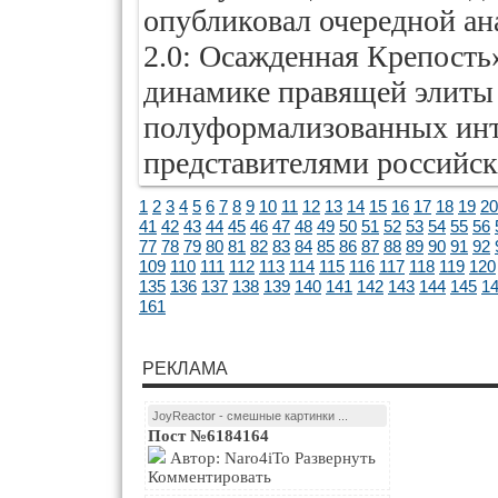
опубликовал очередной а
2.0: Осажденная Крепость
динамике правящей элиты 
полуформализованных инт
представителями российск
1
2
3
4
5
6
7
8
9
10
11
12
13
14
15
16
17
18
19
20
41
42
43
44
45
46
47
48
49
50
51
52
53
54
55
56
77
78
79
80
81
82
83
84
85
86
87
88
89
90
91
92
109
110
111
112
113
114
115
116
117
118
119
120
135
136
137
138
139
140
141
142
143
144
145
1
161
РЕКЛАМА
JoyReactor - смешные картинки ...
Пост №6184164
Автор: Naro4iTo Развернуть
Комментировать